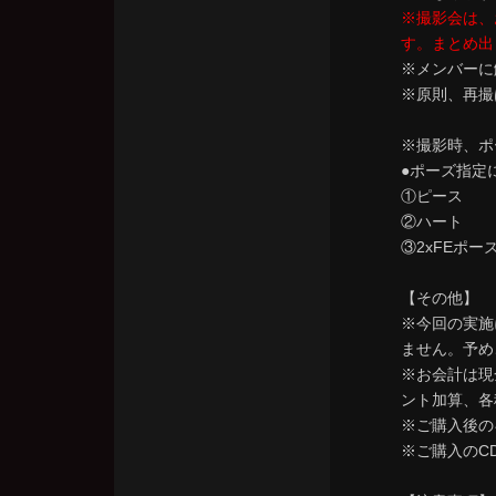
※撮影会は、
す。まとめ出
※メンバーに
※原則、再撮
※撮影時、ポ
●ポーズ指定
①ピース
②ハート
③2xFEポー
【その他】
※今回の実施
ません。予め
※お会計は現
ント加算、各
※ご購入後の
※ご購入のC