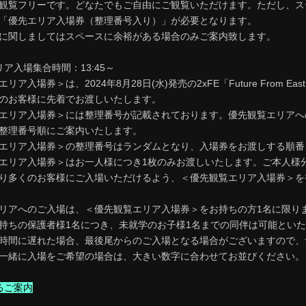
観覧フリーです。どなたでもご自由にご観覧いただけます。ただし、ス
「優先エリア入場券（整理番号入り）」が必要となります。
に関しましてはスペースに余裕がある場合のみご案内致します。
ア入場集合時間：13:45～
ア入場券＞は、2024年8月28日(水)発売の2xFE「Future From E
のお客様に先着でお渡しいたします。
エリア入場券＞には整理番号が記載されております。優先観覧エリアへ
整理番号順にご案内いたします。
エリア入場券＞の整理番号はランダムとなり、入場券をお渡しする順番
エリア入場券＞はお一人様につき1枚のみお渡しいたします。ご本人様
り多くのお客様にご入場いただけるよう、＜優先観覧エリア入場券＞を
リアへのご入場は、＜優先観覧エリア入場券＞をお持ちの方1名に限り
持ちの保護者様1名につき、未就学のお子様1名までの同伴は可能とい
時間に遅れた場合、最後尾からのご入場となる場合がございますので、
一緒に入場をご希望の場合は、大きい数字に合わせてお並びください。
るご案内