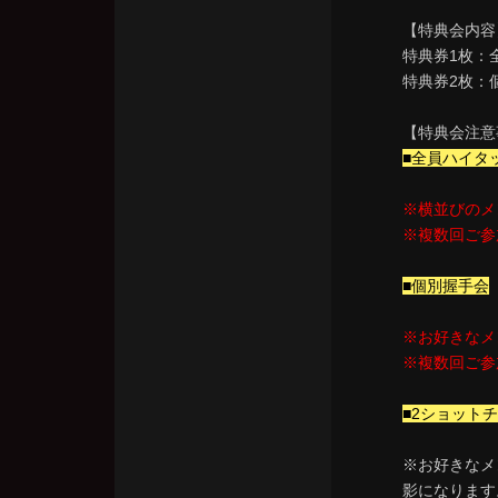
【特典会内容
特典券1枚：
特典券2枚：
【特典会注意
■全員ハイタ
※横並びのメ
※複数回ご参
■個別握手会
※お好きなメ
※複数回ご参
■2ショット
※お好きなメ
影になります