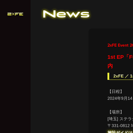
News
2xFE Event 2
1st EP
内
2xFE ／
【日程】
2024年9月14
【場所】
[埼玉] ステ
〒331-08
施設ガイドは