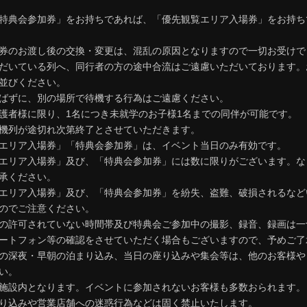
特典会参加券」をお持ちであれば、「優先観覧エリア入場券」をお持ち
券のお渡し後の交換・変更は、混乱の原因となりますので一切お受けで
だいている列へ、同行者の方の途中合流はご遠慮いただいております。
並びください。
ばずに、別の場所で待機する行為はご遠慮ください。
護者様に限り、1名につき未就学のお子様1名までの同伴が可能です。
機列が途切れ次第終了とさせていただきます。
エリア入場券」「特典会参加券」は、イベント当日のみ有効です。
エリア入場券」及び、「特典会参加券」には数に限りがございます。な
承ください。
エリア入場券」及び、「特典会参加券」を紛失、盗難、破損されるなど
のでご注意ください。
の許可されていない時間帯及び特典会ご参加中の撮影、録音、録画は一
ートフォン等の確認をさせていただく場合もございますので、予めご了
の深夜・早朝の泊まり込み、当日の座り込みや集会等は、他のお客様や
い。
施設内となります。イベントに参加されないお客様も多数おられます。
り込みや営業店舗への迷惑行為などは固く禁止いたします。