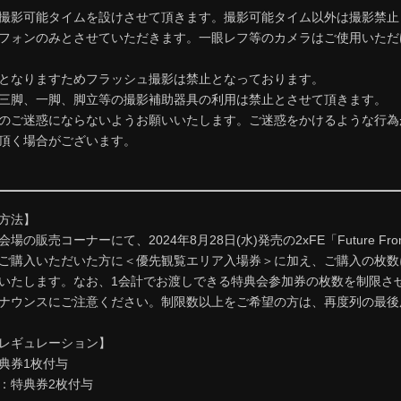
撮影可能タイムを設けさせて頂きます。撮影可能タイム以外は撮影禁止
フォンのみとさせていただきます。一眼レフ等のカメラはご使用いただ
となりますためフラッシュ撮影は禁止となっております。
三脚、一脚、脚立等の撮影補助器具の利用は禁止とさせて頂きます。
のご迷惑にならないようお願いいたします。ご迷惑をかけるような行為
頂く場合がございます。
方法】
の販売コーナーにて、2024年8月28日(水)発売の2xFE「Future Fro
ご購入いただいた方に＜優先観覧エリア入場券＞に加え、ご購入の枚数
いたします。なお、1会計でお渡しできる特典会参加券の枚数を制限さ
ナウンスにご注意ください。制限数以上をご希望の方は、再度列の最後
レギュレーション】
典券1枚付与
：特典券2枚付与