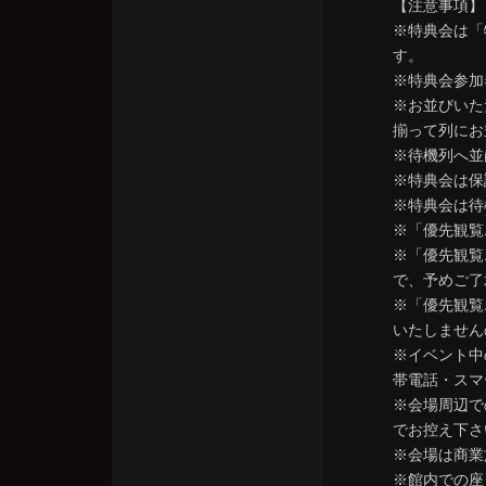
【注意事項】
※特典会は「
す。
※特典会参加
※お並びいた
揃って列にお
※待機列へ並
※特典会は保
※特典会は待
※「優先観覧
※「優先観覧
で、予めご了
※「優先観覧
いたしません
※イベント中
帯電話・スマ
※会場周辺で
でお控え下さ
※会場は商業
※館内での座