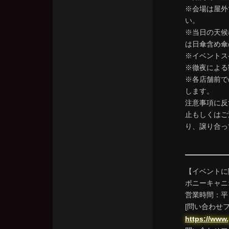
※会場は屋外
い。
※当日の天候
は日傘含め傘
※イベントス
※徹夜による
※各店舗前で
します。
注意事項に反
止もしくはご
り、譲り合っ
【イベントに
ポニーキャニ
営業時間：平日1
[問い合わせフ
https://www