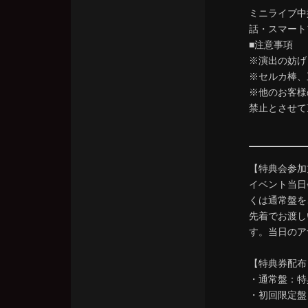
ミニライブ中
話・スマート
■注意事項
※演出の妨げ
※セルカ棒、
※他のお客様
禁止とさせて
【特典会参加
イベント当日会場
くは通常盤を
先着でお渡し
す。当日のア
【特典券配布
・通常盤：特
・初回限定盤