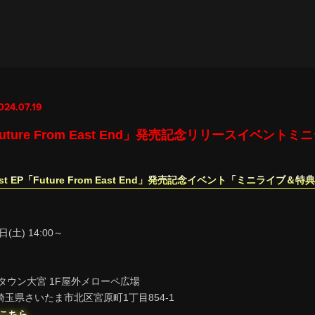
024.07.19
「Future From East End」発売記念リリースイベン
 1st EP「Future From East End」発売記念イベント「ミニライブ＆特
日(土) 14:00～
ラタウン大宮 1F屋外メローペ広場
12 埼玉県さいたま市北区宮原町1丁目854-1
こちら